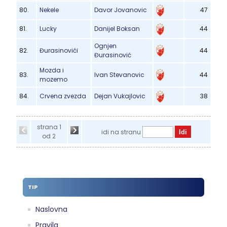
80.
Nekele
Davor Jovanovic
47
81.
Lucky
Danijel Boksan
44
Ognjen
82.
Đurasinovići
44
Đurasinović
Mozda i
83.
Ivan Stevanovic
44
mozemo
84.
Crvena zvezda
Dejan Vukajlovic
38
strana 1
idi na stranu
od 2
TIP
Naslovna
Pravila