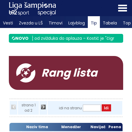
Vesti
Zvezda u LŠ
Timovi
Lajvblog
Tip
Tabela
Top 
a Srbiju
|
NOVO
Sek od zvižduka do aplauza – Kostić je "čigra" VIDEO
|
Rang lista
strana 1
idi na stranu
od 2
Naziv tima
Menadžer
Navijač
Poena