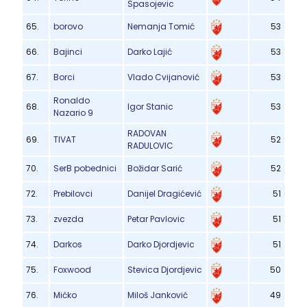
Spasojevic
65.
borovo
Nemanja Tomić
53
66.
Bajinci
Darko Lajić
53
67.
Borci
Vlado Cvijanović
53
Ronaldo
68.
Igor Stanic
53
Nazario 9
RADOVAN
69.
TIVAT
52
RADULOVIC
70.
SerB pobednici
Božidar Sarić
52
72.
Prebilovci
Danijel Dragićević
51
73.
zvezda
Petar Pavlovic
51
74.
Darkos
Darko Djordjevic
51
75.
Foxwood
Stevica Djordjevic
50
76.
Mićko
Miloš Janković
49