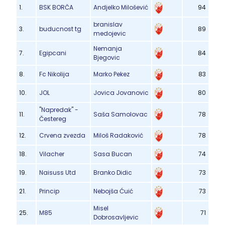
1.
BSK BORČA
Andjelko Milošević
94
branislav
3.
buducnost tg
89
medojevic
Nemanja
7.
Egipcani
84
Bjegovic
8.
Fc Nikolija
Marko Pekez
83
10.
JOL
Jovica Jovanovic
80
"Napredak" -
11.
Saša Samolovac
78
Čestereg
12.
Crvena zvezda
Miloš Radaković
78
18.
Vilacher
Sasa Bucan
74
19.
Naisuss Utd
Branko Didic
73
21.
Princip
Nebojša Ćuić
73
Misel
25.
M85
71
Dobrosavljevic