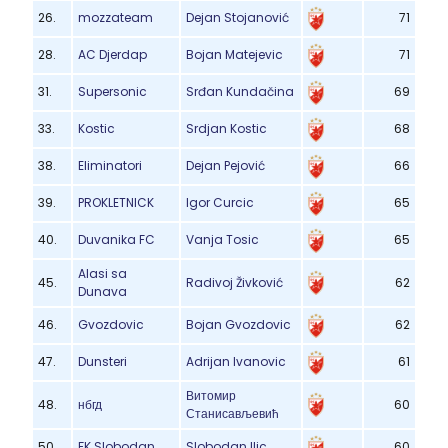
26.
mozzateam
Dejan Stojanović
71
28.
AC Djerdap
Bojan Matejevic
71
31.
Supersonic
Srđan Kundačina
69
33.
Kostic
Srdjan Kostic
68
38.
Eliminatori
Dejan Pejović
66
39.
PROKLETNICK
Igor Curcic
65
40.
Duvanika FC
Vanja Tosic
65
Alasi sa
45.
Radivoj Živković
62
Dunava
46.
Gvozdovic
Bojan Gvozdovic
62
47.
Dunsteri
Adrijan Ivanovic
61
Витомир
48.
нбгд
60
Станисављевић
50.
FK Slobodan
Slobodan Ilic
60