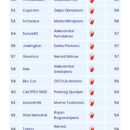
52.
Cupo tim
Zeljko Obradovic
59
53.
Schweya
Marko Mihajlovic
58
Aleksandar
54.
Punos80
57
Punoševac
55.
Joelington
Darko Pavlovic
57
57.
Giovinco
Nenad Milicev
57
Aleksandar
58.
Alex
55
Sredojevic
59.
Bkv Czv
OSTOJA Antonic
55
60.
CALYPSO 1965
Predrag Djurdjev
54
62.
wizardmtk
Moma Todorović
54
Bojan
63.
Stari Neradnik
54
Bogosavljevic
Nenad
64.
Torino
54