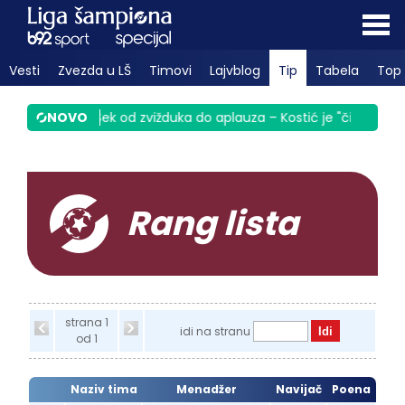
Vesti
Zvezda u LŠ
Timovi
Lajvblog
Tip
Tabela
Top 
nula Srbiju
NOVO
|
Sek od zvižduka do aplauza – Kostić je "čigra" VIDE
Rang lista
strana 1
idi na stranu
od 1
Naziv tima
Menadžer
Navijač
Poena