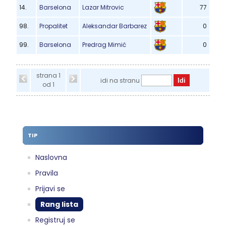
14.
Barselona
Lazar Mitrovic
77
98.
Propalitet
Aleksandar Barbarez
0
99.
Barselona
Predrag Mimić
0
strana 1
idi na stranu
od 1
TIP
Naslovna
Pravila
Prijavi se
Rang lista
Registruj se