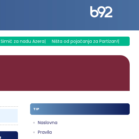
imić za nadu Azera
|
Ništa od pojačanja za Partizan!
|
"Nisam i
TIP
Naslovna
Pravila
a