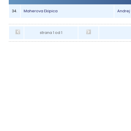
Maherova Ekipica
Andrej
34.
strana 1 od 1