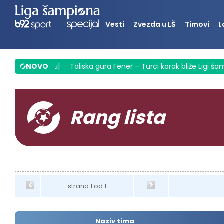
Vesti
Zvezda u LŠ
Timovi
L
 i ne posustaju
NOVO
|
Taliska gura Fener – Turci korak bliže Ligi šam
Rang lista
strana 1 od 1
Naziv tima