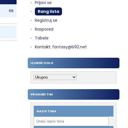
Prijavi se
68
Rang lista
Registruj se
Raspored
Tabele
Kontakt:
fantasy@b92.net
IZABERI KOLO
PRONAĐI TIM
NAZIV TIMA