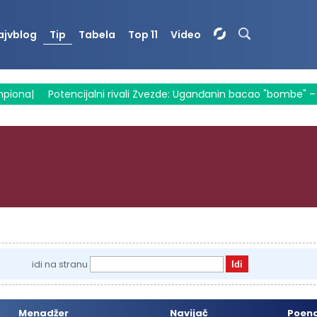
ajvblog
Tip
Tabela
Top 11
Video
piona
|
Potencijalni rivali Zvezde: Uganđanin bacao "bombe" – S
idi na stranu
Menadžer
Navijač
Poen