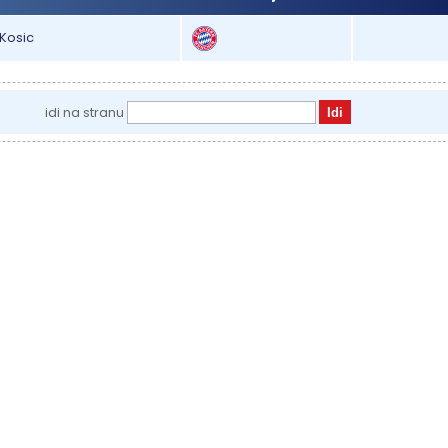
 Kosic
idi na stranu