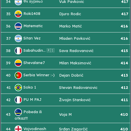
Фк вурињо
34
Vuk Pavkovic
417
Roki1408
35
Djuro Rodic
417
Matematic
36
Marko Matić
416
Sitan Vez
37
Mladen Pavković
416
Sabahudin... 🇷🇸
38
Sava Radovanović
415
Shevalane7
39
Milan Maksimović
414
Serbia Winner :-)
40
Dejan Dobrić
413
Soko 1
41
Stevan Radovanovic
412
PU M PAJ
42
Živojin Stanković
411
Pobeda ili
43
Voja M
410
otkaz!!!
Vojvodinash
44
Srđan Zagorčić
410