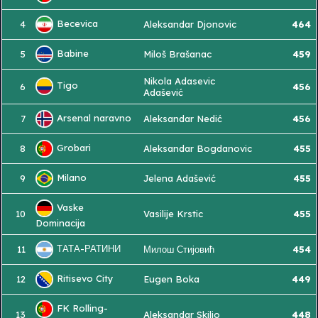
Becevica
4
Aleksandar Djonovic
464
Babine
5
Miloš Brašanac
459
Nikola Adasevic
Tigo
6
456
Adašević
Arsenal naravno
7
Aleksandar Nedić
456
Grobari
8
Aleksandar Bogdanovic
455
Milano
9
Jelena Adašević
455
Vaske
10
Vasilije Krstic
455
Dominacija
ТАТА-РАТИНИ
11
Милош Стијовић
454
Ritisevo City
12
Eugen Boka
449
FK Rolling-
13
Aleksandar Skiljo
448