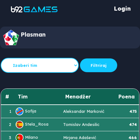
Login
Plasman
#
Tim
Menadžer
Poena
Sofija
1
Aleksandar Marković
475
Stela_Rosa
2
Tomislav Andesilic
474
Milano
3
Mirjana Adašević
466