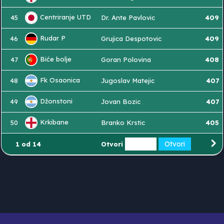
Centriranje UTD
45
Dr. Ante Pavlovic
409
Rudar P
46
Grujica Despotovic
409
Biće bolje
47
Goran Polovina
408
Fk Osaonica
48
Jugoslav Matejic
407
Džonstoni
49
Jovan Bozic
407
Krkibane
50
Branko Krstic
405
1 od 14
Otvori