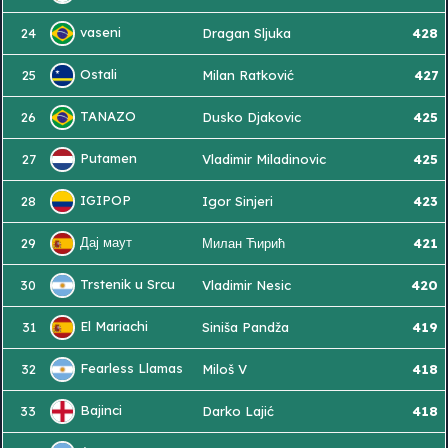
vaseni
24
Dragan Sljuka
428
Ostali
25
Milan Ratković
427
TANAZO
26
Dusko Djakovic
425
Putamen
27
Vladimir Miladinovic
425
IGIPOP
28
Igor Sinjeri
423
Дај маут
29
Милан Ћирић
421
Trstenik u Srcu
30
Vladimir Nesic
420
El Mariachi
31
Siniša Pandža
419
Fearless Llamas
32
Miloš V
418
Bajinci
33
Darko Lajić
418