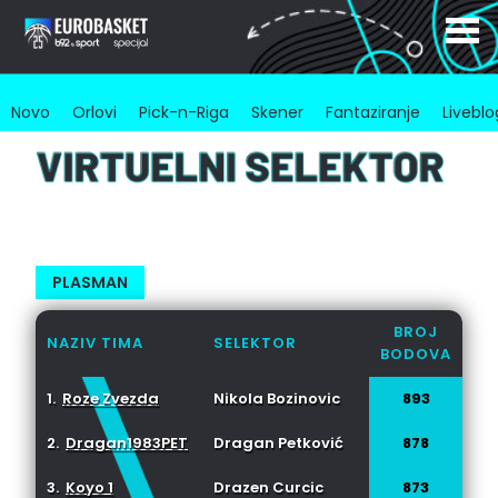
Novo
Orlovi
Pick-n-Riga
Skener
Fantaziranje
Liveblo
PLASMAN
BROJ
NAZIV TIMA
SELEKTOR
BODOVA
1.
Roze Zvezda
Nikola Bozinovic
893
2.
Dragan1983PET
Dragan Petković
878
3.
Koyo 1
Drazen Curcic
873