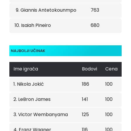
9. Giannis Antetokounmpo
763
10. Isaiah Pineiro
680
NAJBOLJI UČINAK
Ime igrača
Bodovi
Cena
1. Nikola Jokić
186
100
2. LeBron James
141
100
3. Victor Wembanyama
125
100
4. Franz Wagner
116
100