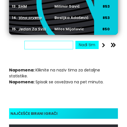
13.
SHM
Milimir Savić
853
14.
Vino crveno
Bosiljka Adašević
853
15.
Jedan Za Sviii
Milos Mijatovic
850
Napomena:
Kliknite na naziv tima za detaljne
statistike.
Napomena:
Spisak se osvežava na pet minuta.
NAJČEŠĆE BIRANI IGRAČI