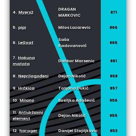
DRAGAN
4.
Myers2
871
MARKOVIC
5.
pipi
Milos Lazarevic
866
Saša
6.
LeGoat
865
Radovanović
7.
Hakuna
Dalibor Marsenic
861
matata
8.
Neprilagođeni
Dejan Nikolić
858
9.
Hrčkica
Tatjana Dukić
857
10.
Milano
Bosiljka Adašević
856
11.
Antidržavni
Dejan Nikolić
855
element
12.
harager
Danijel Stojiljkovic
853