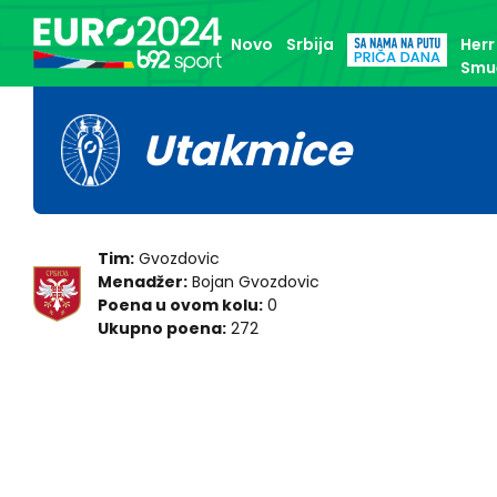
Novo
Srbija
Herr
Smu
Utakmice
Tim:
Gvozdovic
Menadžer:
Bojan Gvozdovic
Poena u ovom kolu:
0
Ukupno poena:
272