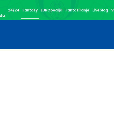
24/24
Fantasy
EUROpedija
Fantaziranje
Liveblog
V
đa