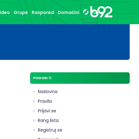
ideo
Grupe
Raspored
Domaćini
POGODI 11
Naslovna
Pravila
Prijavi se
Rang lista
Registruj se