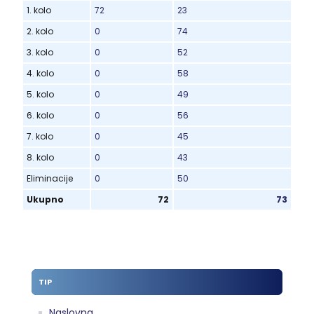
1. kolo
72
23
2. kolo
0
74
3. kolo
0
52
4. kolo
0
58
5. kolo
0
49
6. kolo
0
56
7. kolo
0
45
8. kolo
0
43
Eliminacije
0
50
Ukupno
72
73
TIP
Naslovna