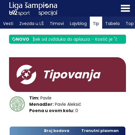
Vesti
Zvezda u LŠ
Timovi
Lajvblog
Tip
Tabela
Top 
nula Srbiju
NOVO
|
Sek od zvižduka do aplauza – Kostić je "čigra" VID
Tipovanja
Tim:
Pavle
Menadžer:
Pavle Aleksić
Poena u ovom kolu:
0
Broj bodova
Trenutni plasman