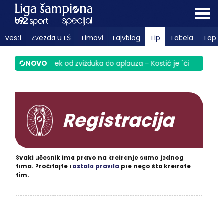
Vesti
Zvezda u LŠ
Timovi
Lajvblog
Tip
Tabela
Top 
nula Srbiju
NOVO
|
Sek od zvižduka do aplauza – Kostić je "čigra" VIDE
Registracija
Svaki učesnik ima pravo na kreiranje samo jednog
tima. Pročitajte i
ostala pravila
pre nego što kreirate
tim.
REGISTRUJ SE