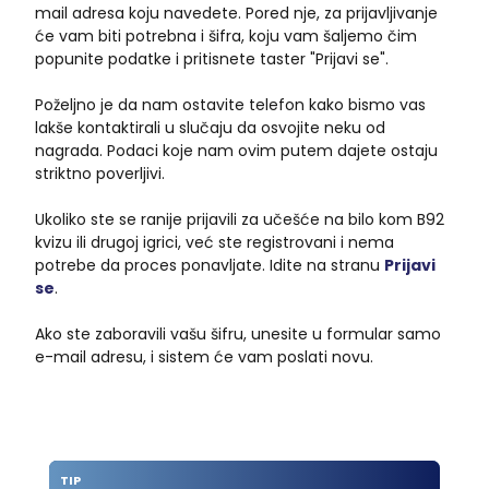
mail adresa koju navedete. Pored nje, za prijavljivanje
će vam biti potrebna i šifra, koju vam šaljemo čim
popunite podatke i pritisnete taster "Prijavi se".
Poželjno je da nam ostavite telefon kako bismo vas
lakše kontaktirali u slučaju da osvojite neku od
nagrada. Podaci koje nam ovim putem dajete ostaju
striktno poverljivi.
Ukoliko ste se ranije prijavili za učešće na bilo kom B92
kvizu ili drugoj igrici, već ste registrovani i nema
potrebe da proces ponavljate. Idite na stranu
Prijavi
se
.
Ako ste zaboravili vašu šifru, unesite u formular samo
e-mail adresu, i sistem će vam poslati novu.
TIP