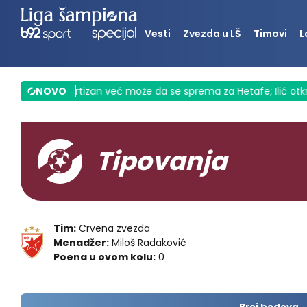
Vesti
Zvezda u LŠ
Timovi
L
a" VIDEO
NOVO
|
Partizan već može da se sprema za Hetafe; Ilić otkrio
Tipovanja
Tim:
Crvena zvezda
Menadžer:
Miloš Radaković
Poena u ovom kolu:
0
Broj bodova