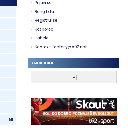
Prijavi se
Rang lista
Registruj se
Raspored
Tabele
Kontakt:
fantasy@b92.net
IZABERI KOLO
65