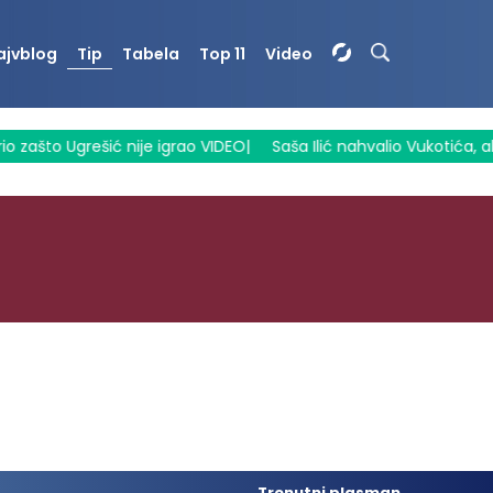
ajvblog
Tip
Tabela
Top 11
Video
 zašto Ugrešić nije igrao VIDEO
|
Saša Ilić nahvalio Vukotića, al
Trenutni plasman