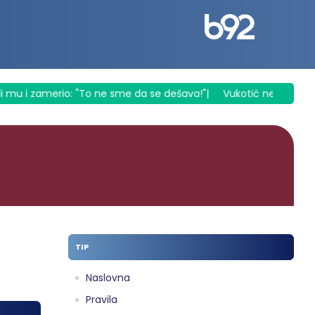
i mu i zamerio: "To ne sme da se dešava!"
|
Vukotić ne zna ko je 
TIP
Naslovna
Pravila