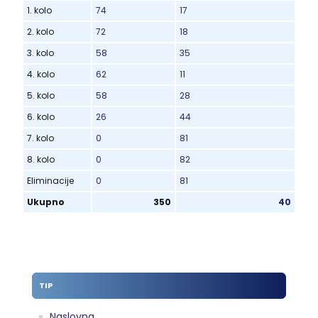
1. kolo
74
17
2. kolo
72
18
3. kolo
58
35
4. kolo
62
11
5. kolo
58
28
6. kolo
26
44
7. kolo
0
81
8. kolo
0
82
Eliminacije
0
81
Ukupno
350
40
TIP
Naslovna