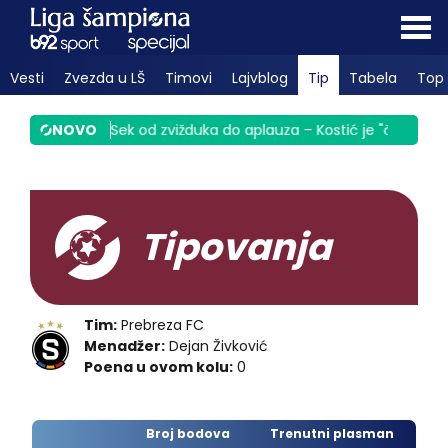
Vesti
Zvezda u LŠ
Timovi
Lajvblog
Tip
Tabela
Top 
inula Srbiju
NOVO
|
Sek od zvižduka do aplauza – Kostić je "čigra" VID
Tipovanja
Tim:
Prebreza FC
Menadžer:
Dejan Živković
Poena u ovom kolu:
0
Broj bodova
Trenutni plasman