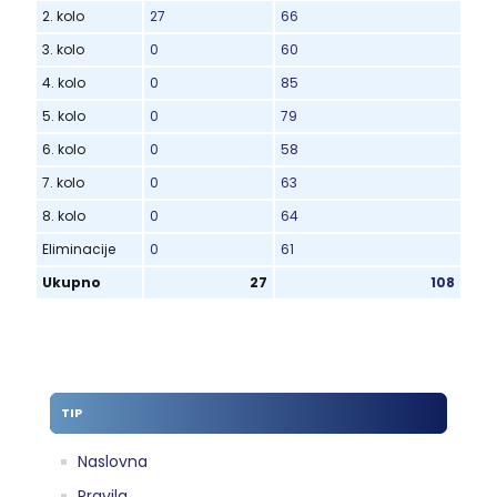
2. kolo
27
66
3. kolo
0
60
4. kolo
0
85
5. kolo
0
79
6. kolo
0
58
7. kolo
0
63
8. kolo
0
64
Eliminacije
0
61
Ukupno
27
108
TIP
Naslovna
Pravila