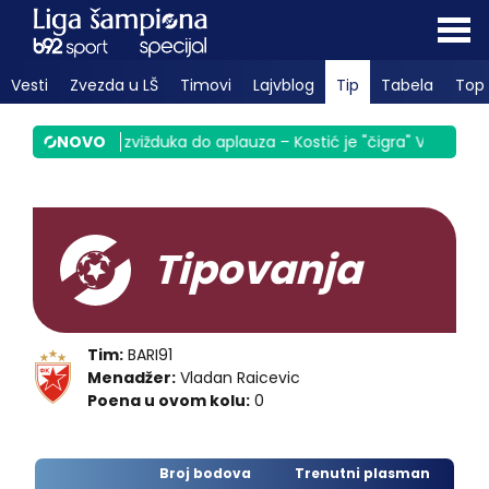
Vesti
Zvezda u LŠ
Timovi
Lajvblog
Tip
Tabela
Top 
oljna
|
NOVO
Sek od zvižduka do aplauza – Kostić je "čigra" VIDEO
|
P
Tipovanja
Tim:
BARI91
Menadžer:
Vladan Raicevic
Poena u ovom kolu:
0
Broj bodova
Trenutni plasman