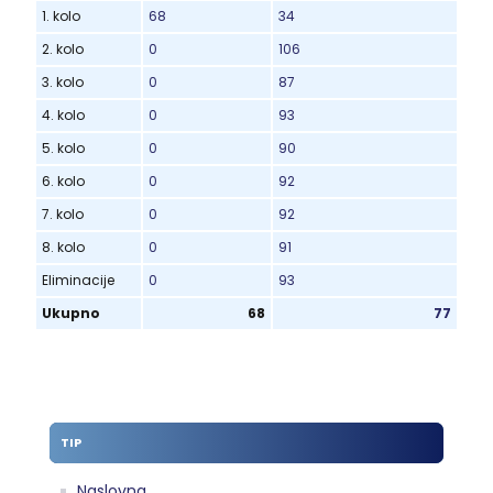
1. kolo
68
34
2. kolo
0
106
3. kolo
0
87
4. kolo
0
93
5. kolo
0
90
6. kolo
0
92
7. kolo
0
92
8. kolo
0
91
Eliminacije
0
93
Ukupno
68
77
TIP
Naslovna