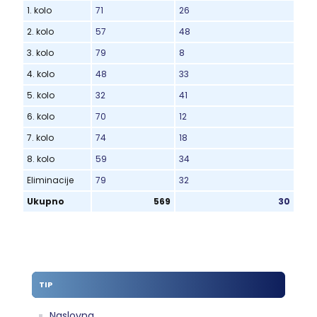
1. kolo
71
26
2. kolo
57
48
3. kolo
79
8
4. kolo
48
33
5. kolo
32
41
6. kolo
70
12
7. kolo
74
18
8. kolo
59
34
Eliminacije
79
32
Ukupno
569
30
TIP
Naslovna