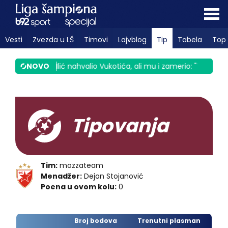
Vesti
Zvezda u LŠ
Timovi
Lajvblog
Tip
Tabela
Top 
 VIDEO
|
NOVO
Saša Ilić nahvalio Vukotića, ali mu i zamerio: "To ne s
Tipovanja
Tim:
mozzateam
Menadžer:
Dejan Stojanović
Poena u ovom kolu:
0
Broj bodova
Trenutni plasman