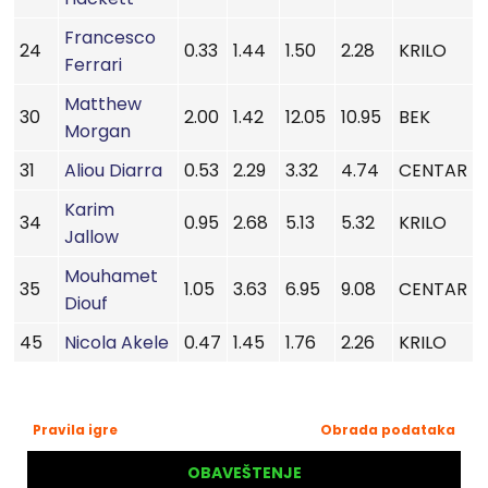
Francesco
24
0.33
1.44
1.50
2.28
KRILO
Ferrari
Matthew
30
2.00
1.42
12.05
10.95
BEK
Morgan
31
Aliou Diarra
0.53
2.29
3.32
4.74
CENTAR
Karim
34
0.95
2.68
5.13
5.32
KRILO
Jallow
Mouhamet
35
1.05
3.63
6.95
9.08
CENTAR
Diouf
45
Nicola Akele
0.47
1.45
1.76
2.26
KRILO
Pravila igre
Obrada podataka
OBAVEŠTENJE