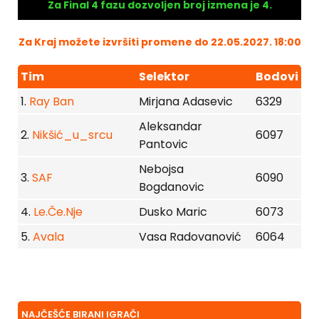
Za Final 4 fazu dozvoljen broj izmena je 4.
Za Kraj možete izvršiti promene do 22.05.2027. 18:00
Tim
Selektor
Bodovi
1.
Ray Ban
Mirjana Adasevic
6329
Aleksandar
2.
Nikšić_u_srcu
6097
Pantovic
Nebojsa
3.
SAF
6090
Bogdanovic
4.
Le.Če.Nje
Dusko Maric
6073
5.
Avala
Vasa Radovanović
6064
NAJČEŠĆE BIRANI IGRAČI