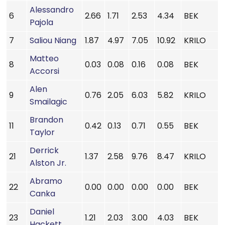
Alessandro
6
2.66
1.71
2.53
4.34
BEK
Pajola
7
Saliou Niang
1.87
4.97
7.05
10.92
KRILO
Matteo
8
0.03
0.08
0.16
0.08
BEK
Accorsi
Alen
9
0.76
2.05
6.03
5.82
KRILO
Smailagic
Brandon
11
0.42
0.13
0.71
0.55
BEK
Taylor
Derrick
21
1.37
2.58
9.76
8.47
KRILO
Alston Jr.
Abramo
22
0.00
0.00
0.00
0.00
BEK
Canka
Daniel
23
1.21
2.03
3.00
4.03
BEK
Hackett