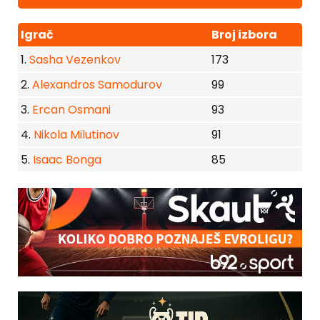
Igrač
Broj izbora
1.
Sasha Vezenkov
173
2.
Alexandros Samodurov
99
3.
Ercan Osmani
93
4.
Nikola Milutinov
91
5.
Isaac Bonga
85