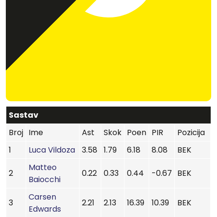
Sastav
Broj
Ime
Ast
Skok
Poen
PIR
Pozicija
1
Luca Vildoza
3.58
1.79
6.18
8.08
BEK
Matteo
2
0.22
0.33
0.44
-0.67
BEK
Baiocchi
Carsen
3
2.21
2.13
16.39
10.39
BEK
Edwards